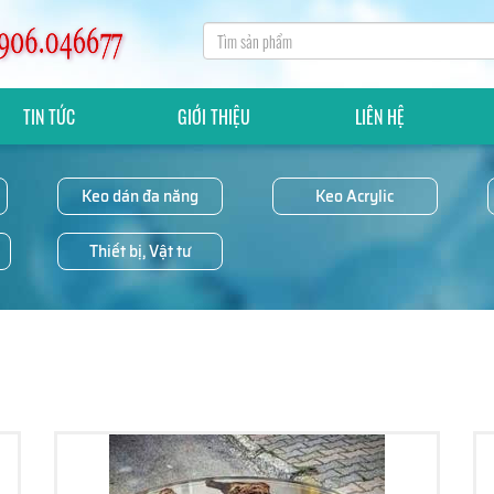
TIN TỨC
GIỚI THIỆU
LIÊN HỆ
Keo dán đa năng
Keo Acrylic
Thiết bị, Vật tư