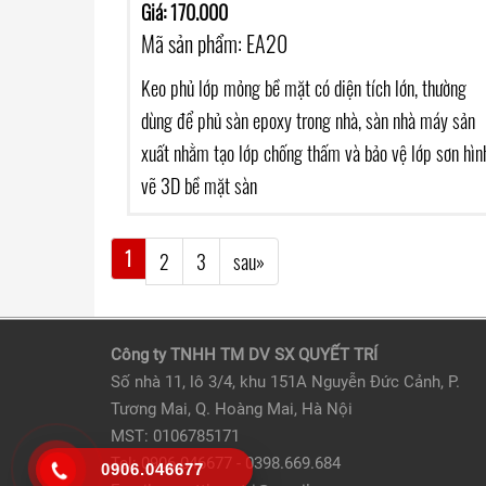
Giá: 170.000
Mã sản phẩm: EA20
Keo phủ lớp mỏng bề mặt có diện tích lớn, thường
dùng để phủ sàn epoxy trong nhà, sàn nhà máy sản
xuất nhằm tạo lớp chống thấm và bảo vệ lớp sơn hìn
vẽ 3D bề mặt sàn
1
2
3
sau»
Công ty TNHH TM DV SX QUYẾT TRÍ
Số nhà 11, lô 3/4, khu 151A Nguyễn Đức Cảnh, P.
Tương Mai, Q. Hoàng Mai, Hà Nội
MST: 0106785171
Tel: 0906.046677 - 0398.669.684
0906.046677