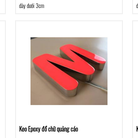
dày dưới 3cm
d
Keo Epoxy đổ chữ quảng cáo