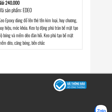
Giá: 240.000
Mã sản phẩm: EDEO
Keo Epoxy dùng đổ lên thẻ tên kim loại, huy chương,
huy hiệu, móc khóa. Keo tự động phủ tràn bề mặt tạo
độ bóng và mềm dẻo đàn hồi. Keo phủ tạo bề mặt
mềm dẻo, căng bóng, bền chắc