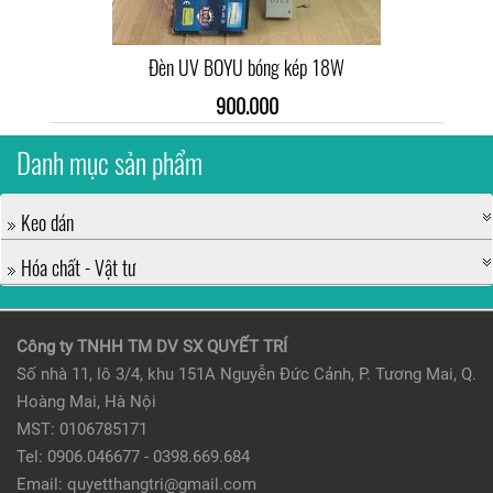
Đèn UV BOYU bóng kép 18W
900.000
Danh mục sản phẩm
Keo dán
Hóa chất - Vật tư
Công ty TNHH TM DV SX QUYẾT TRÍ
Số nhà 11, lô 3/4, khu 151A Nguyễn Đức Cảnh, P. Tương Mai, Q.
Hoàng Mai, Hà Nội
MST: 0106785171
Tel: 0906.046677 - 0398.669.684
Email: quyetthangtri@gmail.com