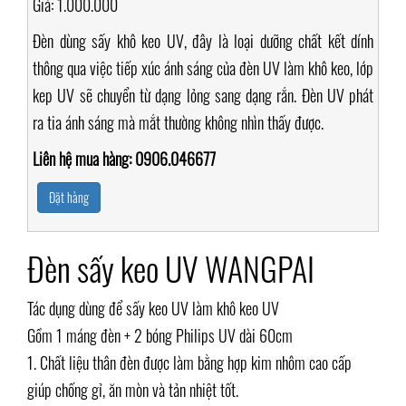
Giá: 1.000.000
Đèn dùng sấy khô keo UV, đây là loại dưỡng chất kết dính
thông qua việc tiếp xúc ánh sáng của đèn UV làm khô keo, lớp
kep UV sẽ chuyển từ dạng lỏng sang dạng rắn. Đèn UV phát
ra tia ánh sáng mà mắt thường không nhìn thấy được.
Liên hệ mua hàng: 0906.046677
Đặt hàng
Đèn sấy keo UV WANGPAI
Tác dụng dùng để sấy keo UV làm khô keo UV
Gồm 1 máng đèn + 2 bóng Philips UV dài 60cm
1. Chất liệu thân đèn được làm bằng hợp kim nhôm cao cấp
giúp chống gỉ, ăn mòn và tản nhiệt tốt.