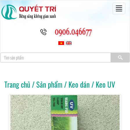
Toggl
naviga
Trang chủ
/
Sản phẩm
/
Keo dán
/
Keo UV