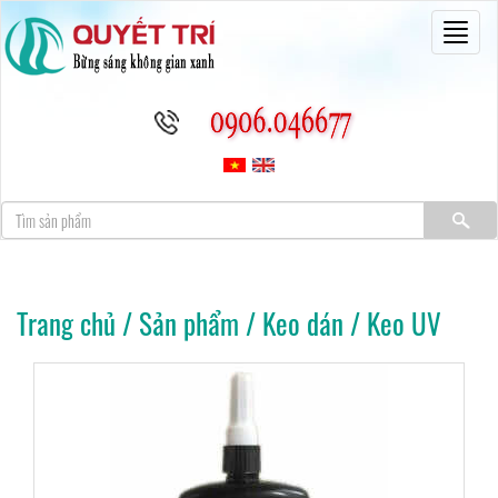
Toggl
naviga
Trang chủ
/
Sản phẩm
/
Keo dán
/
Keo UV