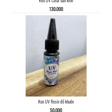
Keo UV Clear dán kính
130.000
Keo UV Resin đổ khuôn
50.000