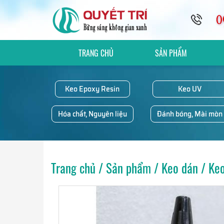
TRANG CHỦ
SẢN PHẨM
Keo Epoxy Resin
Keo UV
Hóa chất, Nguyên liệu
Đánh bóng, Mài mòn
Trang chủ
/
Sản phẩm
/
Keo dán
/
Ke